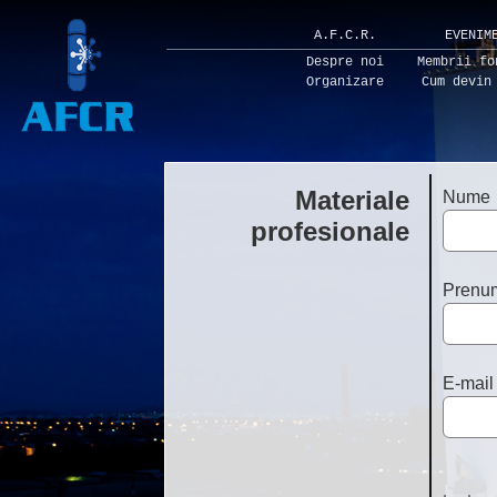
A.F.C.R.
EVENIM
Despre noi
Membrii fo
Organizare
Cum devin
Materiale
Nume
profesionale
Prenu
E-mail