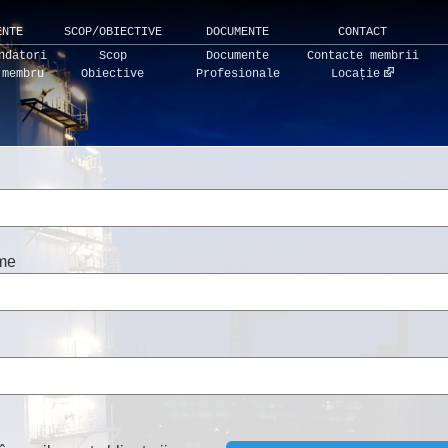
ENTE
SCOP/OBIECTIVE
DOCUMENTE
CONTACT
ndatori
Scop
Documente
Contacte membrii
 membru
Obiective
Profesionale
Locație
me