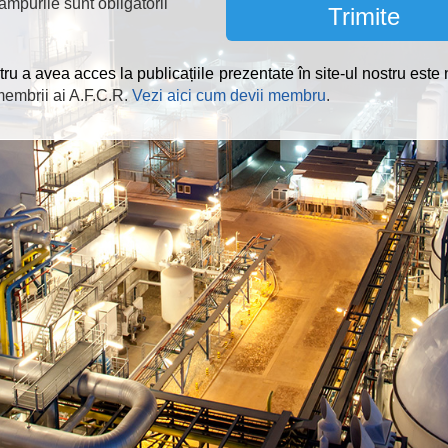
âmpurile sunt obligatorii
ru a avea acces la publicațiile prezentate în site-ul nostru este
 membrii ai A.F.C.R.
Vezi aici cum devii membru
.