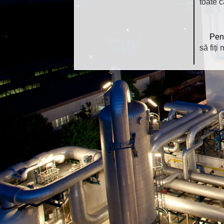
toate c
Pent
să fiți