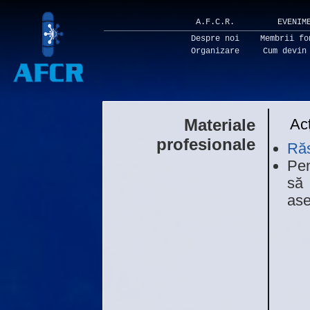
A.F.C.R.
EVENIM
Despre noi
Membrii fo
Organizare
Cum devin
Materiale
Acț
profesionale
Răs
Pe
să
ase