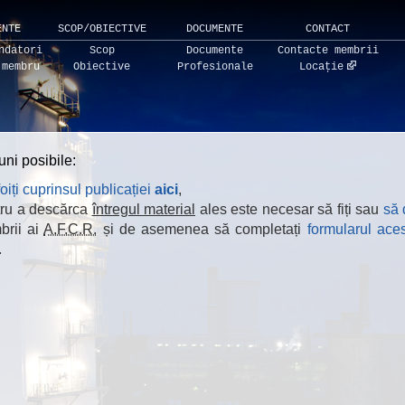
ENTE
SCOP/OBIECTIVE
DOCUMENTE
CONTACT
ndatori
Scop
Documente
Contacte membrii
 membru
Obiective
Profesionale
Locație
uni posibile:
oiți cuprinsul publicației
aici
,
ru a descărca
întregul material
ales este necesar să fiți sau
să 
rii ai
A.F.C.R.
și de asemenea să completați
formularul ace
.