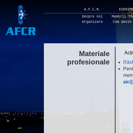
A.F.C.R.
EVENIM
Despre noi
Membrii fo
Organizare
Cum devin
Materiale
Acți
profesionale
Răsf
Pent
memb
aici]