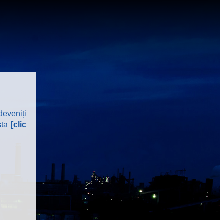
deveniți
sta
[clic