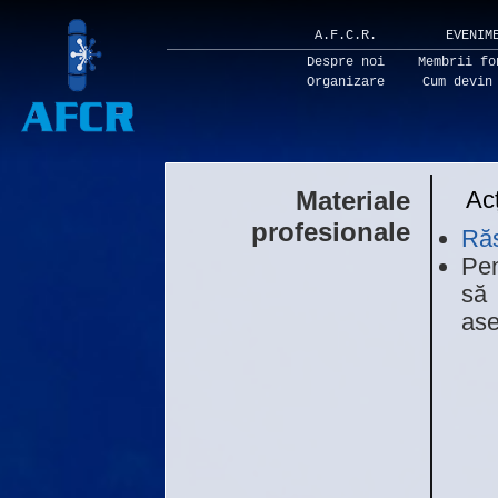
A.F.C.R.
EVENIM
Despre noi
Membrii fo
Organizare
Cum devin
Materiale
Acț
profesionale
Răs
Pe
să
ase