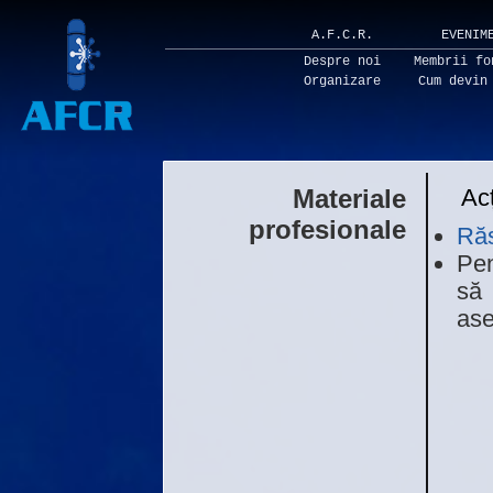
A.F.C.R.
EVENIM
Despre noi
Membrii fo
Organizare
Cum devin
Materiale
Acț
profesionale
Răs
Pe
să
ase