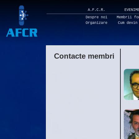
A.F.C.R.
EVENIM
Despre noi
Membrii fo
Organizare
Cum devin
Contacte membri