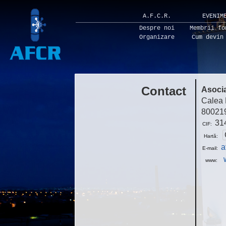
A.F.C.R.
EVENIM
Despre noi
Membrii fo
Organizare
Cum devin
Contact
Asocia
Calea P
800219
31
CIF:
Hartă:
a
E-mail:
www: