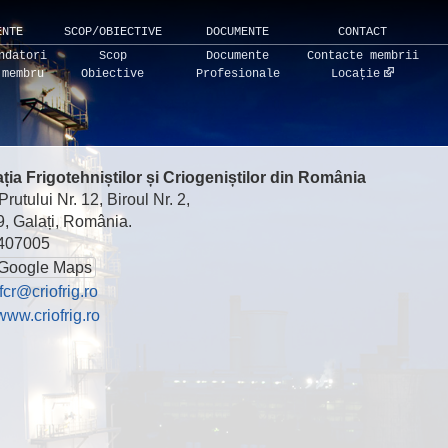
ENTE
SCOP/OBIECTIVE
DOCUMENTE
CONTACT
ndatori
Scop
Documente
Contacte membrii
 membru
Obiective
Profesionale
Locație
ția Frigotehniștilor și Criogeniștilor din România
rutului Nr. 12, Biroul Nr. 2,
, Galați, România.
407005
Google Maps
fcr@criofrig.ro
www.criofrig.ro