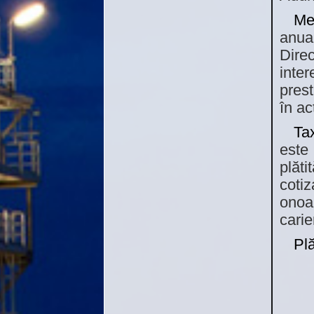
Me
anual
Direc
inte
prest
în ac
Ta
este 
plăt
coti
onoa
carie
Plă