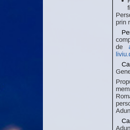
Perso
prin 
Pe
comp
de
livi
Ca
Gener
Prop
membr
Roma
pers
Adun
Ca
Adun