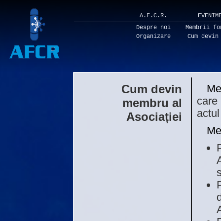
A.F.C.R.
EVENIM
Despre noi
Membrii fo
Organizare
Cum devin
Cum devin
Me
care 
membru al
actul
Asociației
Mem